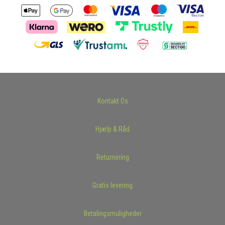
Kontakt Os
Hjælp & Råd
Returnering
Gratis levering
Betalingsmuligheder