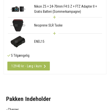
Nikon Z5 + 24-70mm F4 S Z + FTZ Adapter II +
Gratis Batteri (Sommerkampagne)
Neoprene SLR Taske
ENEL15
5 Tilgængelig
12940 kr - Læg i kurv
Pakken Indeholder
Charger