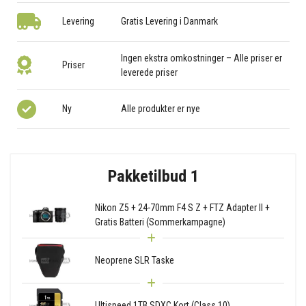
Levering
Gratis Levering i Danmark
Ingen ekstra omkostninger – Alle priser er
Priser
leverede priser
Ny
Alle produkter er nye
Pakketilbud 1
Nikon Z5 + 24-70mm F4 S Z + FTZ Adapter II +
Gratis Batteri (Sommerkampagne)
Neoprene SLR Taske
Ultispeed 1TB SDXC Kort (Class 10)