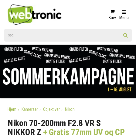
Kurv
Menu
Hjem
Kameraer
Objektiver
Nikon
Nikon 70-200mm F2.8 VR S
NIKKOR Z
+ Gratis 77mm UV og CP