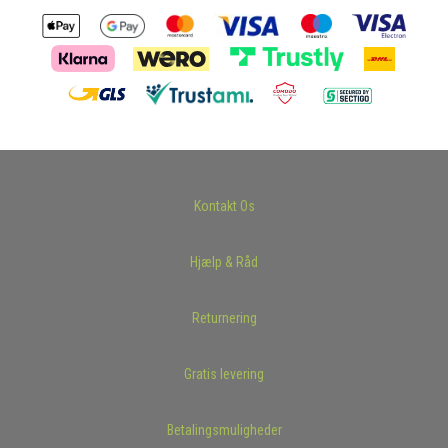
Kontakt Os
Hjælp & Råd
Returnering
Gratis levering
Betalingsmuligheder