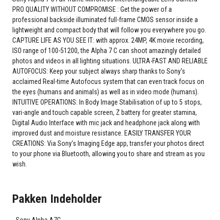
PRO QUALITY WITHOUT COMPROMISE : Get the power of a
professional backside illuminated full-frame CMOS sensor inside a
lightweight and compact body that will follow you everywhere you go.
CAPTURE LIFE AS YOU SEE IT: with approx. 24MP, 4K movie recording,
ISO range of 100-51200, the Alpha 7 C can shoot amazingly detailed
photos and videos in all lighting situations. ULTRA-FAST AND RELIABLE
AUTOFOCUS: Keep your subject always sharp thanks to Sony's
acclaimed Real-time Autofocus system that can even track focus on
the eyes (humans and animals) as well as in video mode (humans).
INTUITIVE OPERATIONS: In Body Image Stabilisation of up to 5 stops,
vari-angle and touch capable screen, Z battery for greater stamina,
Digital Audio Interface with mic jack and headphone jack along with
improved dust and moisture resistance. EASILY TRANSFER YOUR
CREATIONS: Via Sony’s Imaging Edge app, transfer your photos direct
to your phone via Bluetooth, allowing you to share and stream as you
wish.
Pakken Indeholder