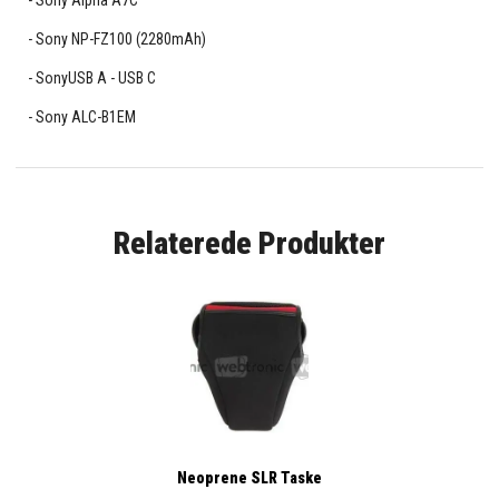
Sony Alpha A7C
Sony NP-FZ100 (2280mAh)
SonyUSB A - USB C
Sony ALC-B1EM
Relaterede Produkter
Neoprene SLR Taske