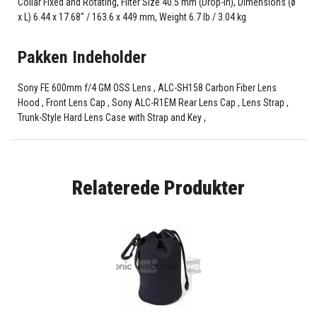
Collar Fixed and Rotating, Filter Size 40.5 mm (Drop-In), Dimensions (ø
x L) 6.44 x 17.68" / 163.6 x 449 mm, Weight 6.7 lb / 3.04 kg
Pakken Indeholder
Sony FE 600mm f/4 GM OSS Lens , ALC-SH158 Carbon Fiber Lens
Hood , Front Lens Cap , Sony ALC-R1EM Rear Lens Cap , Lens Strap ,
Trunk-Style Hard Lens Case with Strap and Key ,
Relaterede Produkter