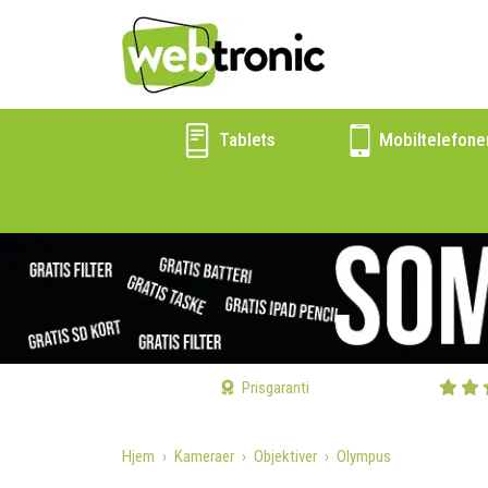
Tablets
Mobiltelefone
Prisgaranti
Hjem
Kameraer
Objektiver
Olympus