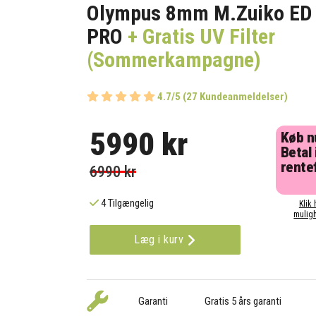
Olympus 8mm M.Zuiko ED 
PRO
+ Gratis UV Filter
(Sommerkampagne)
4.7/5 (27 Kundeanmeldelser)
5990 kr
Køb n
Betal 
rentef
6990 kr
4 Tilgængelig
Klik 
muligh
Læg i kurv
Garanti
Gratis 5 års garanti