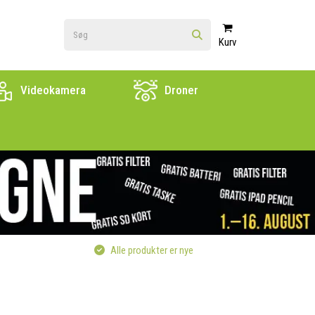
Kurv
Videokamera
Droner
Alle produkter er nye