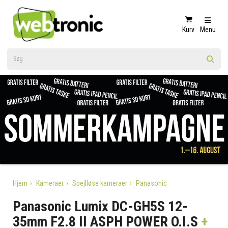
Kurv
Menu
Hjem
Kameraer
Spejlløse kameraer
Panasonic
Panasonic Lumix DC-GH5S 12-
35mm F2.8 II ASPH POWER O.I.S
+