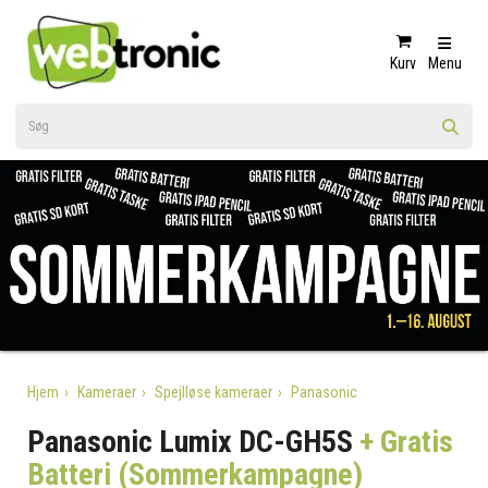
Kurv
Menu
Hjem
Kameraer
Spejlløse kameraer
Panasonic
Panasonic Lumix DC-GH5S
+ Gratis
Batteri (Sommerkampagne)