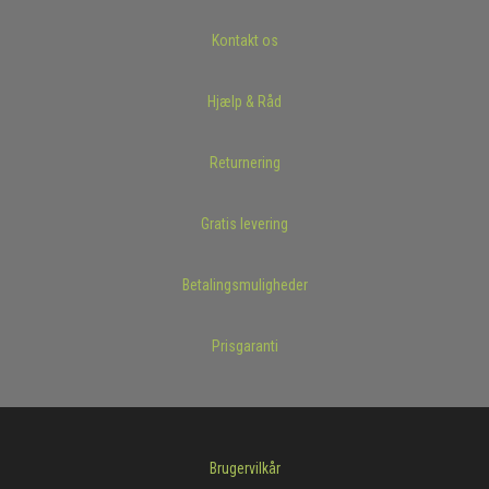
Kontakt os
Hjælp & Råd
Returnering
Gratis levering
Betalingsmuligheder
Prisgaranti
Brugervilkår