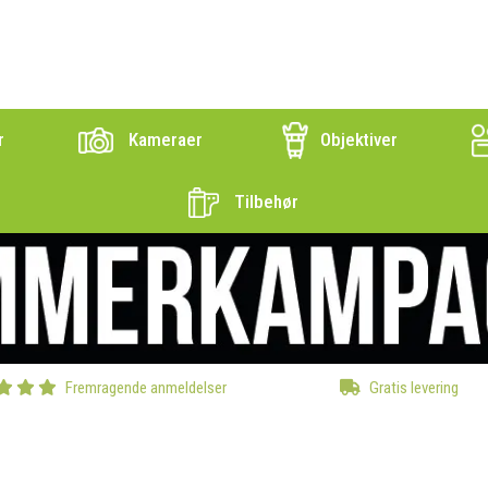
r
Kameraer
Objektiver
Tilbehør
Fremragende anmeldelser
Gratis levering