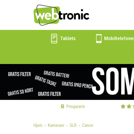
Tablets
Mobiltelefone
Prisgaranti
Hjem
Kameraer
SLR
Canon