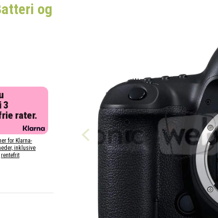
atteri og
u
i 3
rie rater.
her for Klarna-
eder, inklusive
rentefrit