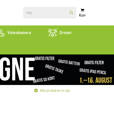
Kurv
Videokamera
Droner
Alle produkter er nye