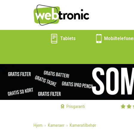
Tablets
Mobiltelefone
Prisgaranti
Hjem
Kameraer
Kameratilbehør