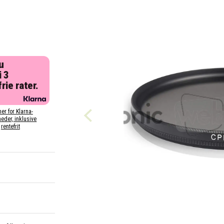
u
i 3
rie rater.
her for Klarna-
eder, inklusive
rentefrit