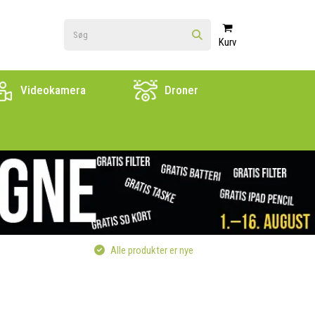
Kurv
Videokamera
Droner
Alle produkter er nye