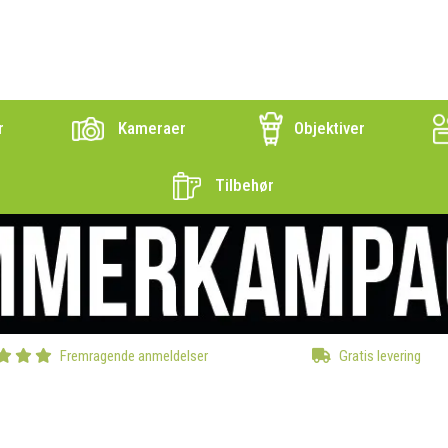
r
Kameraer
Objektiver
Tilbehør
Fremragende anmeldelser
Gratis levering