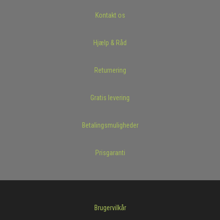
Kontakt os
Hjælp & Råd
Returnering
Gratis levering
Betalingsmuligheder
Prisgaranti
Brugervilkår