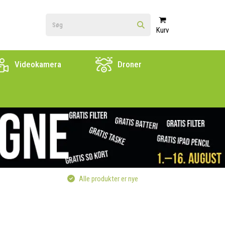
Kurv
Videokamera
Droner
Alle produkter er nye