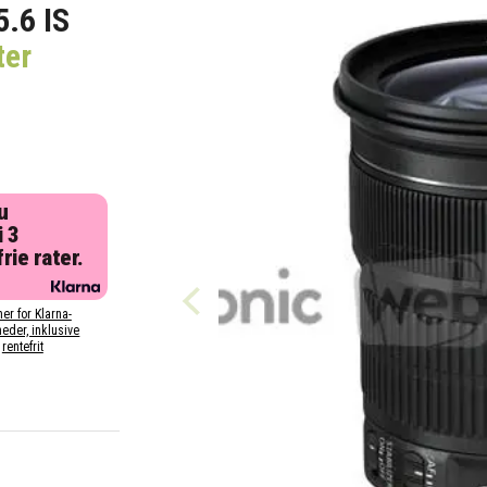
.6 IS
ter
u
i 3
rie rater.
her for Klarna-
eder, inklusive
rentefrit