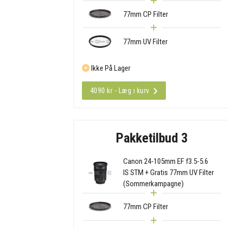
77mm CP Filter
77mm UV Filter
Ikke På Lager
4090 kr - Læg i kurv
Pakketilbud 3
Canon 24-105mm EF f3.5-5.6
IS STM + Gratis 77mm UV Filter
(Sommerkampagne)
77mm CP Filter