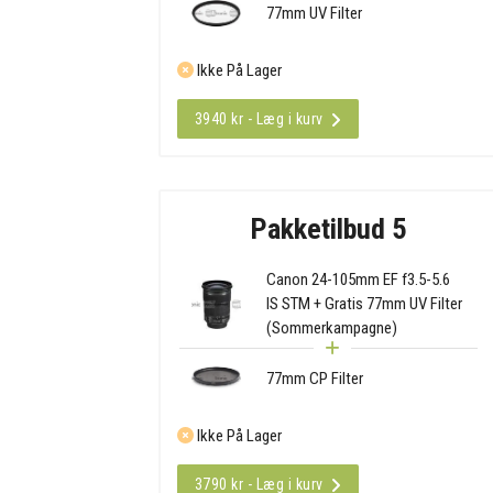
77mm UV Filter
Ikke På Lager
3940 kr - Læg i kurv
Pakketilbud 5
Canon 24-105mm EF f3.5-5.6
IS STM + Gratis 77mm UV Filter
(Sommerkampagne)
77mm CP Filter
Ikke På Lager
3790 kr - Læg i kurv