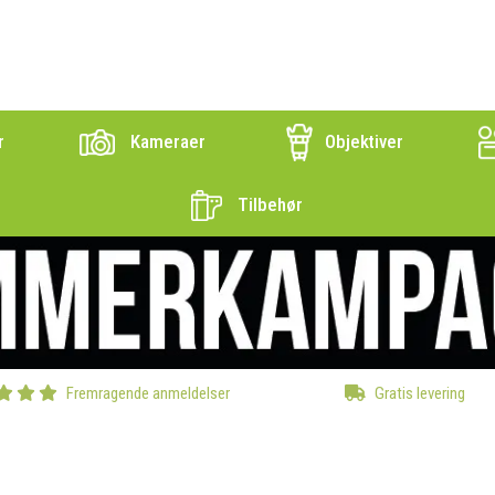
r
Kameraer
Objektiver
Tilbehør
Fremragende anmeldelser
Gratis levering