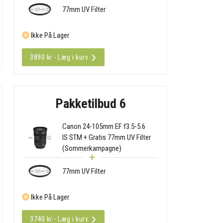
77mm UV Filter
Ikke På Lager
3890 kr - Læg i kurv
Pakketilbud 6
Canon 24-105mm EF f3.5-5.6
IS STM + Gratis 77mm UV Filter
(Sommerkampagne)
77mm UV Filter
Ikke På Lager
3740 kr - Læg i kurv