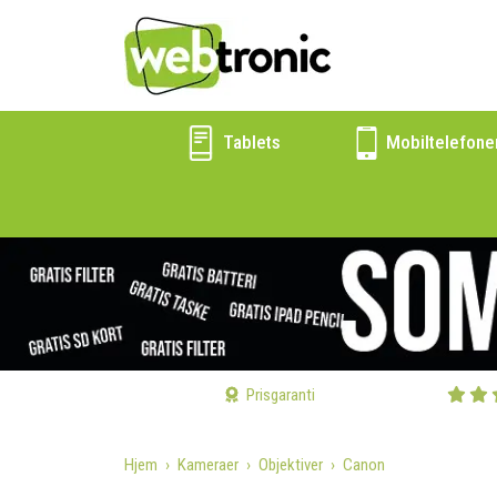
Tablets
Mobiltelefone
Prisgaranti
Hjem
Kameraer
Objektiver
Canon