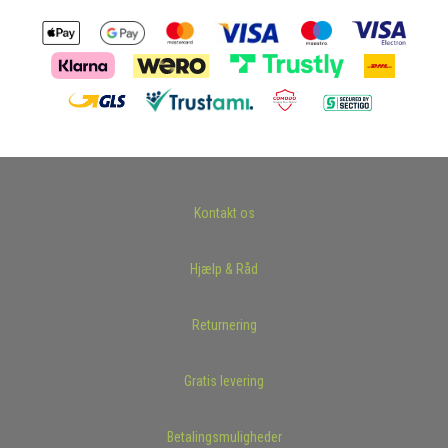
Kontakt os
Hjælp & Råd
Returnering
Gratis levering
Betalingsmuligheder