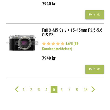
7940 kr
Mere Info
Fuji X-M5 Sølv + 15-45mm F3.5-5.6
OIS PZ
4.6/5 (53
Kundeanmeldelser)
7940 kr
Mere Info
1
2
3
4
5
6
7
8
28