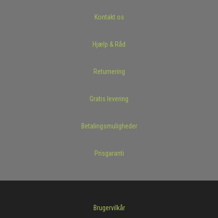
Kontakt os
Hjælp & Råd
Returnering
Gratis levering
Betalingsmuligheder
Prisgaranti
Brugervilkår