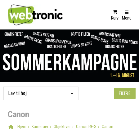
Kurv
Menu
FILTRE
Canon
Hjem
Kameraer
Objektiver
Canon RF-S
Canon