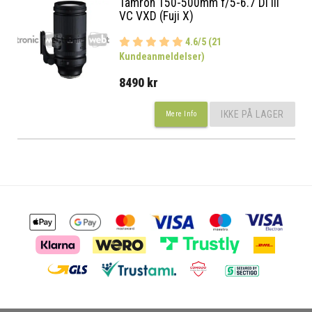
Tamron 150-500mm f/5-6.7 Di III
VC VXD (Fuji X)
4.6/5 (21
Kundeanmeldelser)
8490 kr
IKKE PÅ LAGER
Mere Info