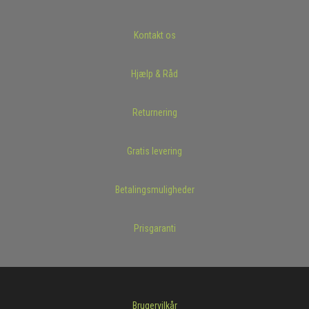
Kontakt os
Hjælp & Råd
Returnering
Gratis levering
Betalingsmuligheder
Prisgaranti
Brugervilkår