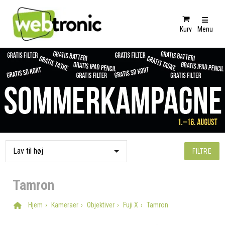
Kurv
Menu
FILTRE
Tamron
Hjem
Kameraer
Objektiver
Fuji X
Tamron