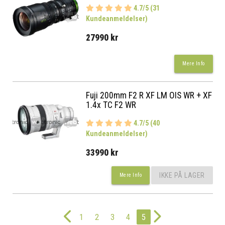
4.7/5 (31
Kundeanmeldelser)
27990 kr
Mere Info
Fuji 200mm F2 R XF LM OIS WR + XF
1.4x TC F2 WR
4.7/5 (40
Kundeanmeldelser)
33990 kr
IKKE PÅ LAGER
Mere Info
1
2
3
4
5