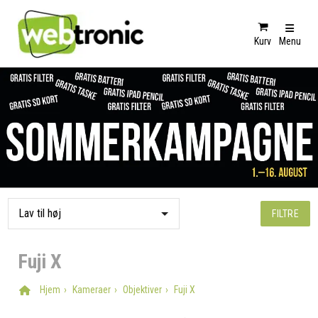
Kurv
Menu
FILTRE
Fuji X
Hjem
Kameraer
Objektiver
Fuji X