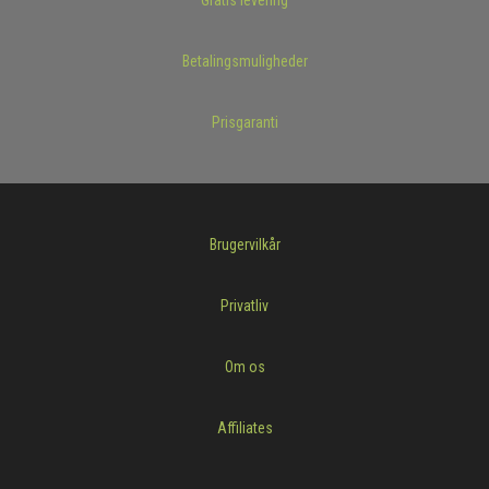
Gratis levering
Betalingsmuligheder
Prisgaranti
Brugervilkår
Privatliv
Om os
Affiliates