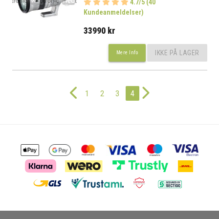
4.7/5 (40
Kundeanmeldelser)
33990 kr
IKKE PÅ LAGER
Mere Info
1
2
3
4