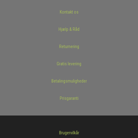
Kontakt os
Hjælp & Råd
Returnering
Gratis levering
Betalingsmuligheder
Prisgaranti
Brugervilkår