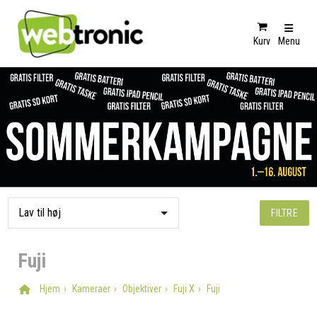
Kurv
Menu
FILTRE
Fuji
Hjem
Kameraer
Objektiver
Fuji X
Fuji