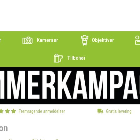
r
Kameraer
Objektiver
Tilbehør
Fremragende anmeldelser
Gratis levering
on