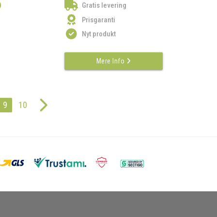
)
Gratis levering
Prisgaranti
Nyt produkt
Mere Info
9
10