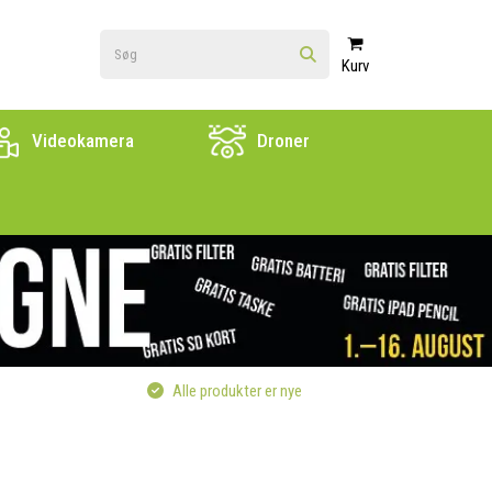
Kurv
Videokamera
Droner
Alle produkter er nye