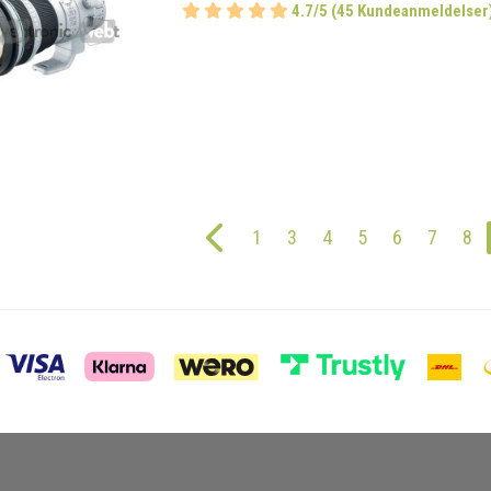
4.7/5 (45 Kundeanmeldelser
1
3
4
5
6
7
8