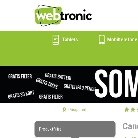
Tablets
Mobiltelefone
Prisgaranti
Can
Produktfiltre